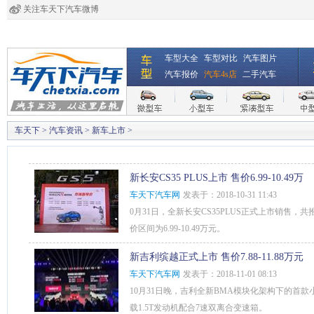
关注车天下汽车微博
经销商登录
|
注册
|
全国4s店
车型大全
车型对比
汽车图片
汽车报价
汽车4s店
二手汽车
车天下
>
汽车资讯
>
新车上市
>
新长安CS35 PLUS上市 售价6.99-10.49万
车天下汽车网
发表于：2018-10-31 11:43
0月31日，全新长安CS35PLUS正式上市销售，共
价区间为6.99-10.49万元。
新吉利缤越正式上市 售价7.88-11.88万元
车天下汽车网
发表于：2018-11-01 08:13
10月31日晚，吉利全新BMA模块化架构下的首款
载1.5T发动机配合7速双离合变速箱。