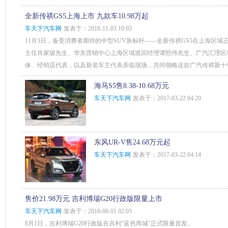
全新传祺GS5上海上市 九款车10.98万起
车天下汽车网
发表于：2018-11-03 10:03
11月3日，备受消费者期待的中型SUV新标杆——全新传祺GS5在上海区
主任肖家骏先生、华东营销中心上海区域巡回经理谭熙伟先生、广汽汇理区
体、经销店代表，以及新老车主代表亲临现场，共同领略这款广汽传祺新十
海马S5售8.38-10.68万元
车天下汽车网
发表于：2017-03-22 04:20
东风UR-V售24.68万元起
车天下汽车网
发表于：2017-03-22 04:14
售价21.98万元 吉利博瑞G20行政版限量上市
车天下汽车网
发表于：2016-08-01 02:03
8月1日，吉利博瑞G20行政版在吉利“蓝色商城”正式限量首发。