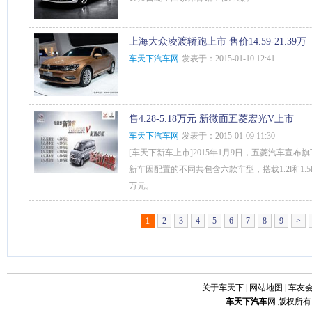
上海大众凌渡轿跑上市 售价14.59-21.39万
车天下汽车网
发表于：2015-01-10 12:41
售4.28-5.18万元 新微面五菱宏光V上市
车天下汽车网
发表于：2015-01-09 11:30
[车天下新车上市]2015年1月9日，五菱汽车宣
新车因配置的不同共包含六款车型，搭载1.2l和1.5l
万元。
1
2
3
4
5
6
7
8
9
>
关于车天下
|
网站地图
|
车友
车天下
汽车
网 版权所有 