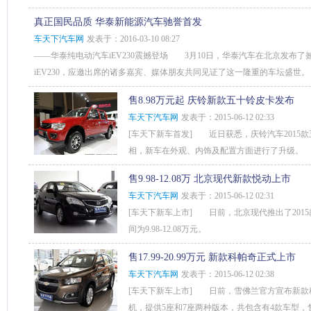
真正国民品质 华泰新能源汽车驰誉首发
车天下汽车网
发表于：2016-03-10 08:27
——华泰纯电动汽车iEV230震撼登场 3月10日，华泰汽车在北京发布
iEV230，应邀出席的诸多嘉宾、媒体朋友共同见证了这一隆重的车坛盛世。
售8.98万元起 庆铃新款五十铃皮卡发布
车天下汽车网
发表于：2015-06-12 02:33
[车天下新车首发] 近日获悉，庆铃汽车2015款
相，新车在外观、内饰及配置方面进行了升级。
售9.98-12.08万 北京现代新款悦动上市
车天下汽车网
发表于：2015-06-12 02:31
[车天下新车上市] 日前，北京现代推出了201
间为9.98-12.08万元。
售17.99-20.99万元 新款科帕奇正式上市
车天下汽车网
发表于：2015-06-12 02:38
[车天下新车上市] 日前，雪佛兰官方宣布新款科
机，提供5座和7座两种版本，共包含有4款车型，售价区